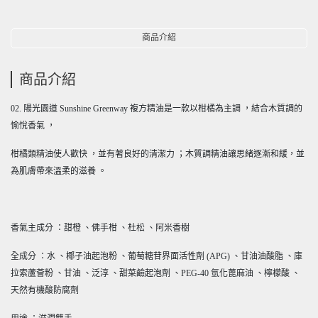
商品介紹
商品介紹
02. 陽光園道 Sunshine Greenway 複方精油是一款以柑橘為主調 ，結合木質調的
愉悅香氣 ，
柑橘類精油使人歡快 ，並有著良好的清潔力 ；木質調精油讓思緒逐漸和緩，並
為肌膚帶來溫柔的滋養 。
香氣主成分 ：甜橙 、佛手柑 、杜松 、阿米香樹
全成分 ：水 、椰子油起泡粉 、葡萄糖苷界面活性劑 (APG) 、甘油油酸脂 、庫
拉索蘆薈粉 、甘油 、泛淳 、甜菜鹼起泡劑 、PEG-40 氫化蓖麻油 、檸檬酸 、
天然有機酸防腐劑